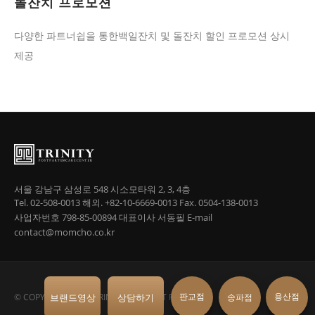
돌잔치 프로모션
다양한 파트너쉽을 통한백일잔치 및 돌잔치 할인 프로모션 상시
제공
서울 강남구 삼성로 548 시소모타워 2, 3, 4층
Tel. 02-508-0013
해외. +82-10-6669-0013
Fax. 0504-138-0013
사업자번호 798-85-00894
대표이사 서동필
E-mail
contact@momcho.co.kr
판교점
용산점
브랜드영상
상담하기
송파점
© COPYRIGHT 2018 TRINITY ALL RIGHT RESERVED