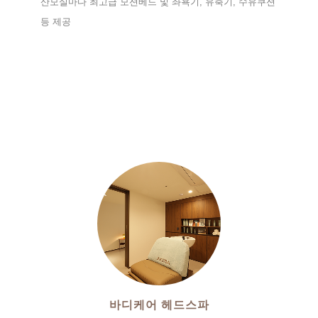
산모실마다 최고급 모션베드 및 좌욕기, 유축기, 수유쿠션
등 제공
바디케어 헤드스파