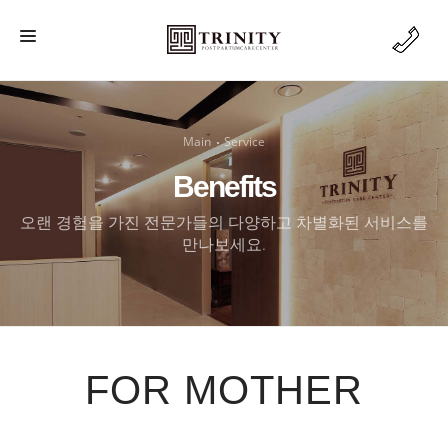
MAIN
FACILITY
Main
Service
BODY CARE
Benefits
BENEFIT
오랜 경험을 가진 전문가들의 다양하고 차별화된 서비스를
만나보세요.
AFTERCARE
RESERVATION
FOR MOTHER