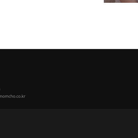
3
@momcho.co.kr