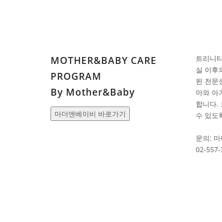
트리니티
MOTHER&BABY CARE
실 이후
PROGRAM
된 전문
By Mother&Baby
마와 아
합니다.
마더앤베이비 바로가기
수 있도
문의: 
02-557-