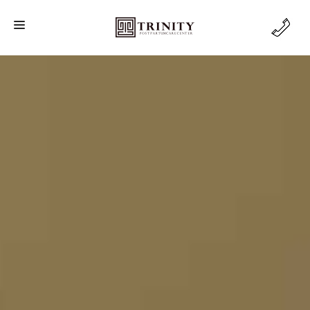
MAIN
FACILITY
BODY CARE
BENEFIT
AFTERCARE
RESERVATION