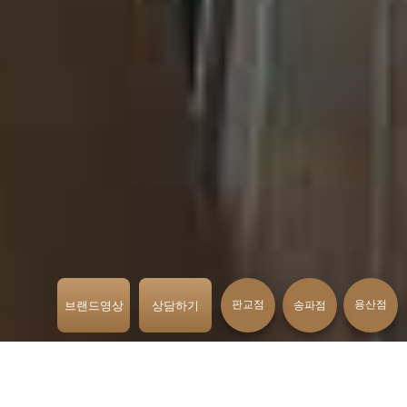
판교점
용산점
브랜드영상
상담하기
송파점